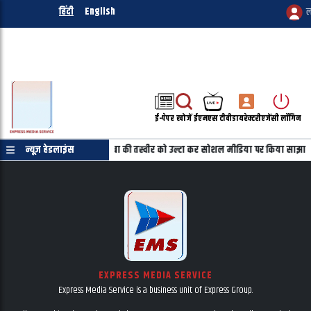
हिंदी
English
ल
ई-पेपर
खोजें
ईएमएस टीवी
डायरेक्टरी
एजेंसी लॉगिन
ाणपत्र की जरुरत नहीं
न्यूज़ हेडलाइंस
महबूबा की तस्वीर को उल्टा कर सोशल मीडिया पर किया साझा
EXPRESS MEDIA SERVICE
Express Media Service is a business unit of Express Group.