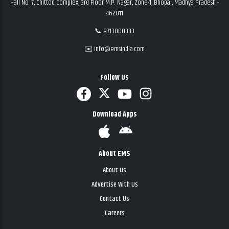
Hall No. 7, Chittod Complex, 3rd Floor M.P. Nagar, Zone-1, Bhopal, Madhya Pradesh -
462011
📞 9713000333
✉️ info@emsindia.com
Follow Us
Download Apps
About EMS
About Us
Advertise With Us
Contact Us
Careers