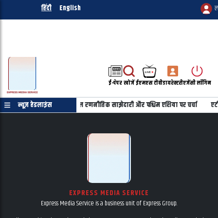
हिंदी
English
ल
ई-पेपर
खोजें
ईएमएस टीवी
डायरेक्टरी
एजेंसी लॉगिन
ी फोन पर बातचीत, भारत-इजरायल रणनीतिक साझेदारी और पश्चिम एशिया पर चर्चा
न्यूज़ हेडलाइंस
एटी
EXPRESS MEDIA SERVICE
Express Media Service is a business unit of Express Group.