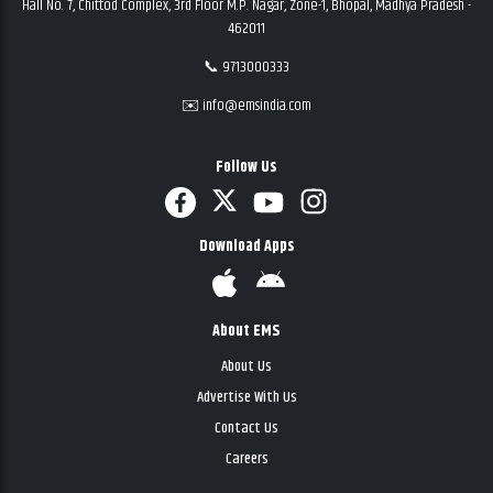
Hall No. 7, Chittod Complex, 3rd Floor M.P. Nagar, Zone-1, Bhopal, Madhya Pradesh -
462011
📞 9713000333
✉️ info@emsindia.com
Follow Us
Download Apps
About EMS
About Us
Advertise With Us
Contact Us
Careers