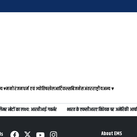
्य
▾
मनोरंजन
धर्म एवं ज्योतिष
खेल
आर्टिकल्स
बिजनेस
अंतरराष्ट्रीय
अन्य
▾
िमर नोटों का लक्ष्य: आरबीआई गवर्नर
भारत के एफसीआरए विधेयक पर अमेरिकी आपत्ति
About EMS
Us