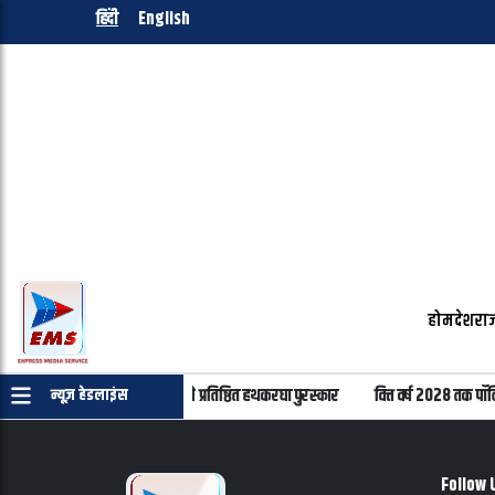
हिंदी
English
होम
देश
राज
करघा दिवस पर 22 हस्तियों को मिलेंगे प्रतिष्ठित हथकरघा पुरस्कार
वित्त वर्ष 2028 तक पॉल
न्यूज़ हेडलाइंस
Follow 