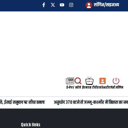
लॉगिन/साइनअप
ई-पेपर
खोजें
ईएमएस टीवी
डायरेक्टरी
एजेंसी लॉगिन
, ईसाई समुदाय पर सीधा हमला
अनुच्छेद 370 हटने से जम्मू-कश्मीर में विकास का नया
Quick links