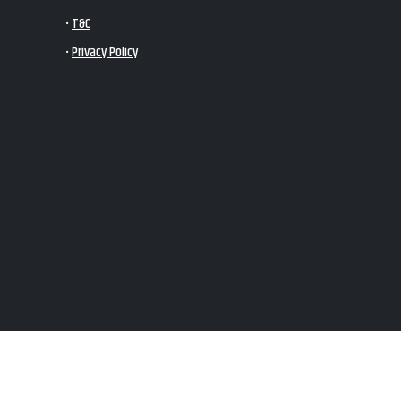
•
T&C
•
Privacy Policy