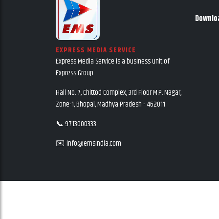
Downlo
EXPRESS MEDIA SERVICE
Express Media Service is a business unit of
Express Group.
Hall No. 7, Chittod Complex, 3rd Floor M.P. Nagar,
Zone-1, Bhopal, Madhya Pradesh - 462011
📞 9713000333
✉️ info@emsindia.com