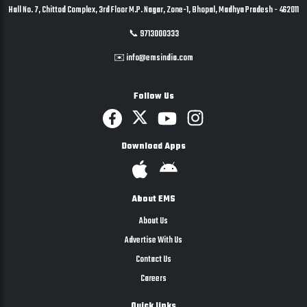
Hall No. 7, Chittod Complex, 3rd Floor M.P. Nagar, Zone-1, Bhopal, Madhya Pradesh - 462011
📞 9713000333
✉️ info@emsindia.com
Follow Us
Download Apps
About EMS
About Us
Advertise With Us
Contact Us
Careers
Quick links