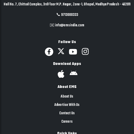
Hall No. 7, Chittod Complex, 3rd Floor M.P. Nagar, Zone-1, Bhopal, Madhya Pradesh - 462011
📞 9713000333
✉️ info@emsindia.com
Follow Us
Download Apps
About EMS
About Us
Advertise With Us
Contact Us
Careers
Quick links