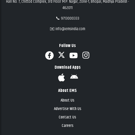
Hall No. 7, Chittod Complex, 3rd Floor M.P. Nagar, Zone-1, Bhopal, Madhya Pradesh -
462011
📞 9713000333
✉️ info@emsindia.com
Follow Us
Download Apps
About EMS
About Us
Advertise With Us
Contact Us
Careers