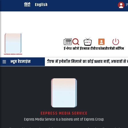
हिंदी
English
ल
ई-पेपर
खोजें
ईएमएस टीवी
डायरेक्टरी
एजेंसी लॉगिन
पश्चिम एशिया पर चर्चा
न्यूज़ हेडलाइंस
एटीएफ में इथेनॉल मिलाने का कोई प्रस्ताव नहीं, अफवाहों से बचे
EXPRESS MEDIA SERVICE
Express Media Service is a business unit of Express Group.