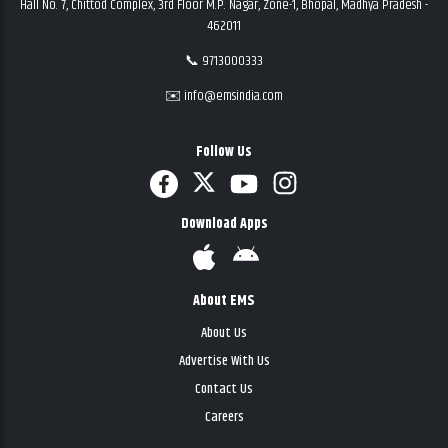
Hall No. 7, Chittod Complex, 3rd Floor M.P. Nagar, Zone-1, Bhopal, Madhya Pradesh -
462011
📞 9713000333
✉️ info@emsindia.com
Follow Us
Download Apps
About EMS
About Us
Advertise With Us
Contact Us
Careers