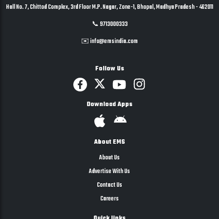
Hall No. 7, Chittod Complex, 3rd Floor M.P. Nagar, Zone-1, Bhopal, Madhya Pradesh - 462011
📞 9713000333
✉️ info@emsindia.com
Follow Us
Download Apps
About EMS
About Us
Advertise With Us
Contact Us
Careers
Quick links