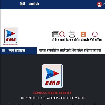
हिंदी
English
ल
ई-पेपर
खोजें
ईएमएस टीवी
डायरेक्टरी
एजेंसी लॉगिन
हू की फोन पर बातचीत, भारत-इजरायल रणनीतिक साझेदारी और पश्चिम एशिया पर चर्चा
न्यूज़ हेडलाइंस
EXPRESS MEDIA SERVICE
Express Media Service is a business unit of Express Group.