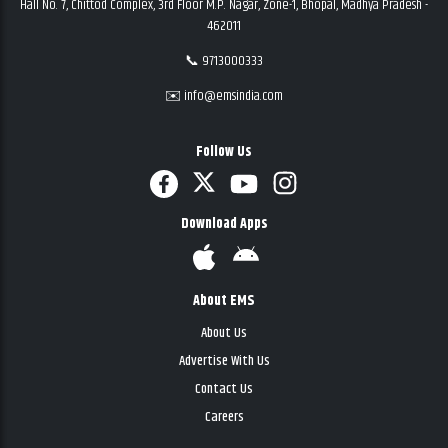
Hall No. 7, Chittod Complex, 3rd Floor M.P. Nagar, Zone-1, Bhopal, Madhya Pradesh -
462011
📞 9713000333
✉️ info@emsindia.com
Follow Us
Download Apps
About EMS
About Us
Advertise With Us
Contact Us
Careers