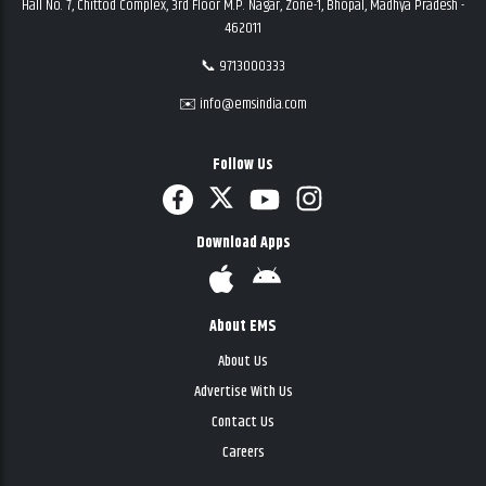
Hall No. 7, Chittod Complex, 3rd Floor M.P. Nagar, Zone-1, Bhopal, Madhya Pradesh -
462011
📞 9713000333
✉️ info@emsindia.com
Follow Us
Download Apps
About EMS
About Us
Advertise With Us
Contact Us
Careers