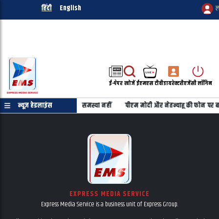
हिंदी
English
ल
ई-पेपर
खोजें
ईएमएस टीवी
डायरेक्टरी
एजेंसी लॉगिन
 शिक्षा शिक्षकों के वेतन में कोई समस्या नहीं
न्यूज़ हेडलाइंस
पीएम मोदी और नेतन्याहू की फोन पर 
EXPRESS MEDIA SERVICE
Express Media Service is a business unit of Express Group.