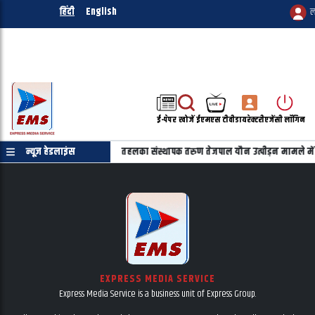
हिंदी
English
ल
ई-पेपर
खोजें
ईएमएस टीवी
डायरेक्टरी
एजेंसी लॉगिन
00 अब हुआ और घातक&nbsp;
न्यूज़ हेडलाइंस
तहलका संस्थापक तरुण तेजपाल यौन उत्पीड़न मामले में
EXPRESS MEDIA SERVICE
Express Media Service is a business unit of Express Group.