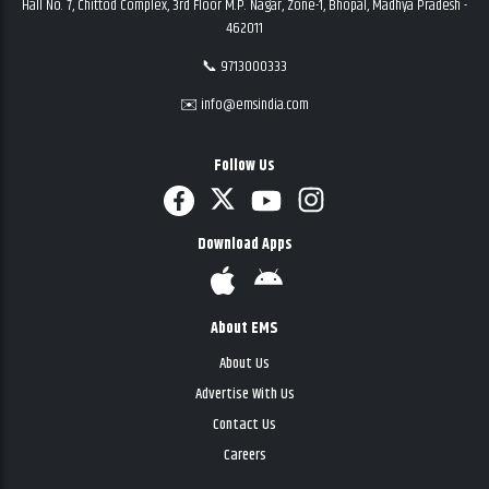
Hall No. 7, Chittod Complex, 3rd Floor M.P. Nagar, Zone-1, Bhopal, Madhya Pradesh -
462011
📞 9713000333
✉️ info@emsindia.com
Follow Us
Download Apps
About EMS
About Us
Advertise With Us
Contact Us
Careers