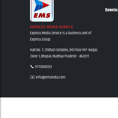
Downlo
EXPRESS MEDIA SERVICE
Express Media Service is a business unit of
Express Group.
Hall No. 7, Chittod Complex, 3rd Floor M.P. Nagar,
Zone-1, Bhopal, Madhya Pradesh - 462011
📞 9713000333
✉️ info@emsindia.com