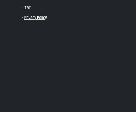
•
T&C
•
Privacy Policy