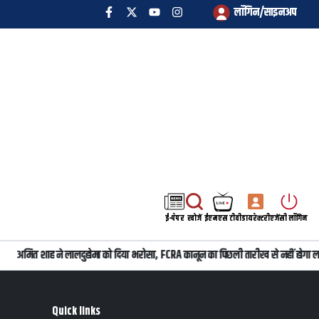
लॉगिन/साइनअप
ई-पेपर
खोजें
ईएमएस टीवी
डायरेक्टरी
एजेंसी लॉगिन
अमित शाह ने लालदुहोमा को दिया भरोसा, FCRA कानून का पिछली तारीख से नहीं होगा लाग
Quick links