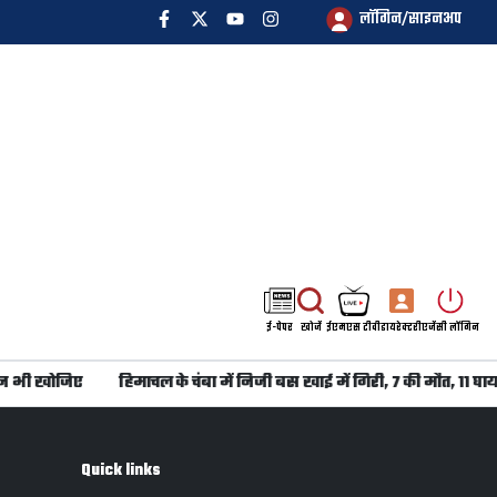
लॉगिन/साइनअप
ई-पेपर
खोजें
ईएमएस टीवी
डायरेक्टरी
एजेंसी लॉगिन
न भी खोजिए
हिमाचल के चंबा में निजी बस खाई में गिरी, 7 की मौत, 11 घाय
Quick links