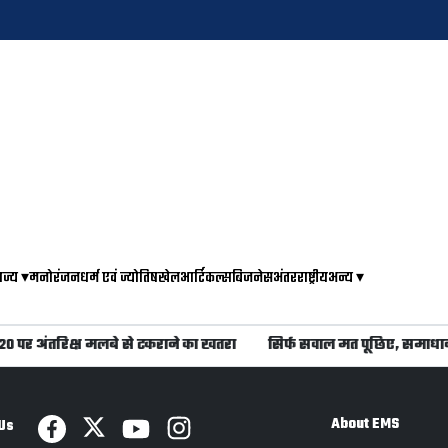
ाज्य
▾
मनोरंजन
धर्म एवं ज्योतिष
खेल
आर्टिकल्स
बिजनेस
अंतरराष्ट्रीय
अन्य
▾
े 20 पर अंतरिक्ष मलबे से टकराने का खतरा
सिर्फ सवाल मत पूछिए, समाधा
About EMS
Us