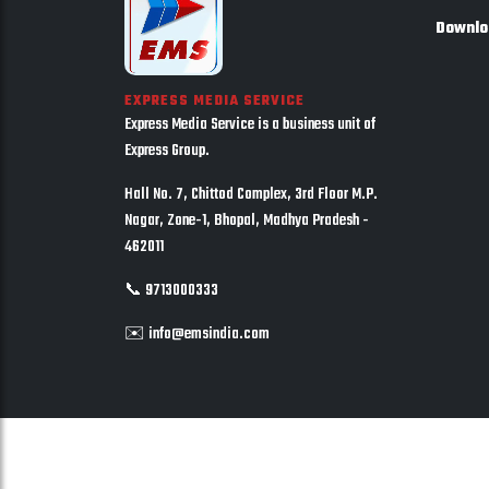
Downlo
EXPRESS MEDIA SERVICE
Express Media Service is a business unit of
Express Group.
Hall No. 7, Chittod Complex, 3rd Floor M.P.
Nagar, Zone-1, Bhopal, Madhya Pradesh -
462011
📞 9713000333
✉️ info@emsindia.com