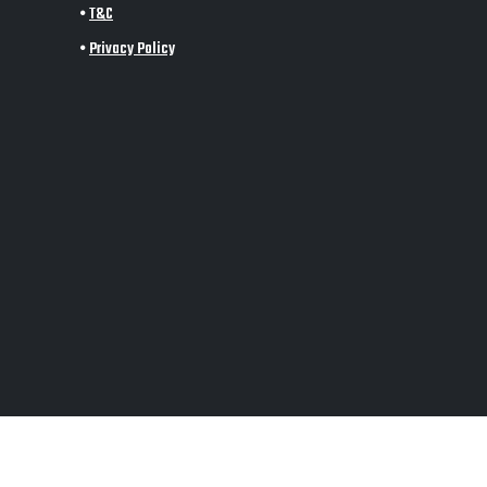
•
T&C
•
Privacy Policy