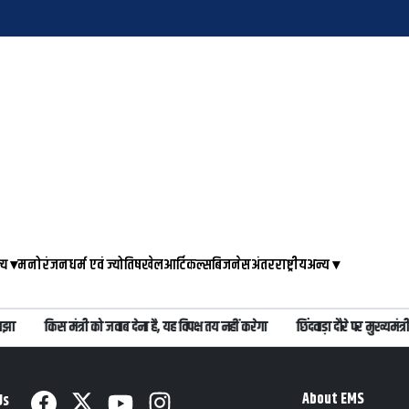
्य
▾
मनोरंजन
धर्म एवं ज्योतिष
खेल
आर्टिकल्स
बिजनेस
अंतरराष्ट्रीय
अन्य
▾
झा
किस मंत्री को जवाब देना है, यह विपक्ष तय नहीं करेगा
छिंदवाड़ा दौरे पर मुख्यमं
About EMS
Us