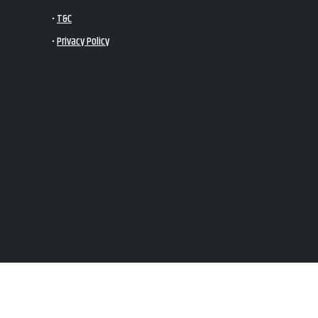
•
T&C
•
Privacy Policy