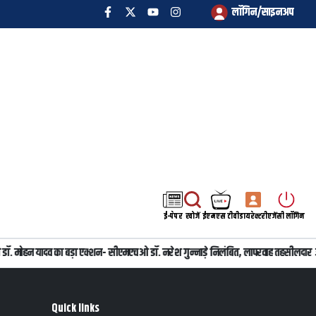
लॉगिन/साइनअप
ई-पेपर
खोजें
ईएमएस टीवी
डायरेक्टरी
एजेंसी लॉगिन
त्री डॉ. मोहन यादव का बड़ा एक्शन- सीएमएचओ डॉ. नरेश गुन्नाड़े निलंबित, लापरवाह तहसीलदार
Quick links