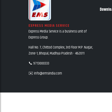
Downlo
EXPRESS MEDIA SERVICE
Express Media Service is a business unit of
Express Group.
Hall No. 7, Chittod Complex, 3rd Floor M.P. Nagar,
Zone-1, Bhopal, Madhya Pradesh - 462011
📞 9713000333
✉️ info@emsindia.com