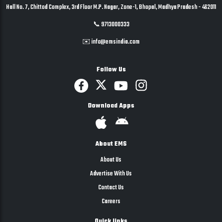
Hall No. 7, Chittod Complex, 3rd Floor M.P. Nagar, Zone-1, Bhopal, Madhya Pradesh - 462011
📞 9713000333
✉️ info@emsindia.com
Follow Us
Download Apps
About EMS
About Us
Advertise With Us
Contact Us
Careers
Quick links