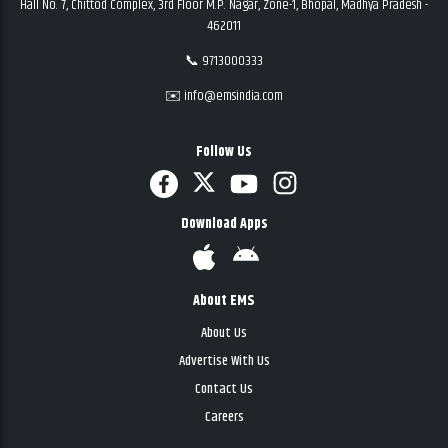
Hall No. 7, Chittod Complex, 3rd Floor M.P. Nagar, Zone-1, Bhopal, Madhya Pradesh -
462011
📞 9713000333
✉️ info@emsindia.com
Follow Us
Download Apps
About EMS
About Us
Advertise With Us
Contact Us
Careers