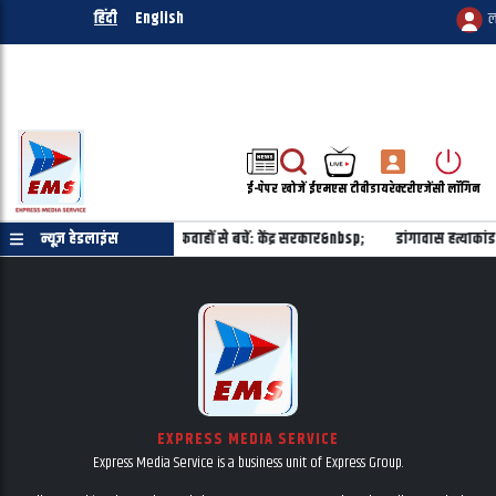
हिंदी
English
ल
ई-पेपर
खोजें
ईएमएस टीवी
डायरेक्टरी
एजेंसी लॉगिन
 मिलाने का कोई प्रस्ताव नहीं, अफवाहों से बचें: केंद्र सरकार&nbsp;
न्यूज़ हेडलाइंस
डांगावास हत्याका
EXPRESS MEDIA SERVICE
Express Media Service is a business unit of Express Group.