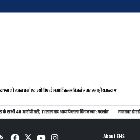
्य
▾
मनोरंजन
धर्म एवं ज्योतिष
खेल
आर्टिकल्स
बिजनेस
अंतरराष्ट्रीय
अन्य
▾
ांड के सभी 40 आरोपी बरी, 11 साल बाद आया फैसला चिंताजनक: गहलोत
ताकतवर हो रही
About EMS
Us