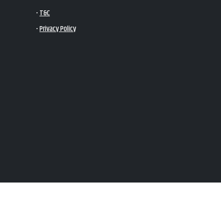
•
T&C
•
Privacy Policy