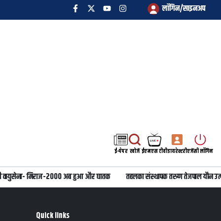
लॉगिन/साइनअप
ई-पेपर
खोजें
ईएमएस टीवी
डायरेक्टरी
एजेंसी लॉगिन
 वायुसेना- मिराज-2000 अब हुआ और घातक
तहलका संस्थापक तरुण तेजपाल यौन उत्पीड
Quick links