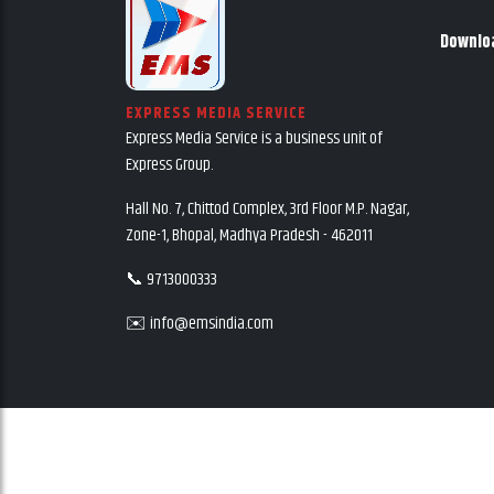
Downlo
EXPRESS MEDIA SERVICE
Express Media Service is a business unit of
Express Group.
Hall No. 7, Chittod Complex, 3rd Floor M.P. Nagar,
Zone-1, Bhopal, Madhya Pradesh - 462011
📞 9713000333
✉️ info@emsindia.com