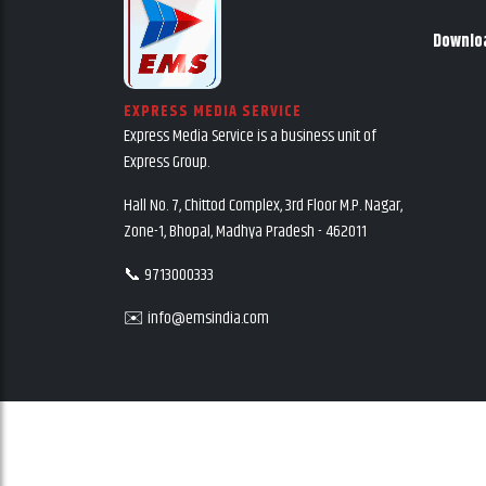
Downlo
EXPRESS MEDIA SERVICE
Express Media Service is a business unit of
Express Group.
Hall No. 7, Chittod Complex, 3rd Floor M.P. Nagar,
Zone-1, Bhopal, Madhya Pradesh - 462011
📞 9713000333
✉️ info@emsindia.com