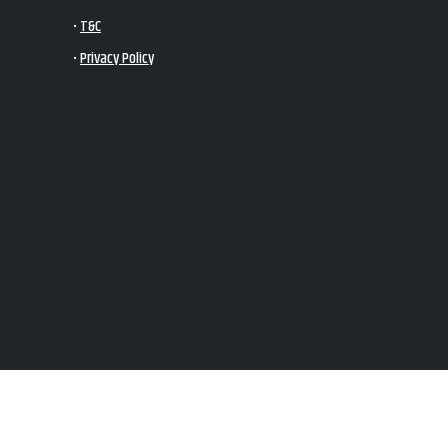
•
T&C
•
Privacy Policy