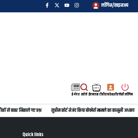
लॉगिन/साइनअप
ई-पेपर
खोजें
ईएमएस टीवी
डायरेक्टरी
एजेंसी लॉगिन
से बाहर निकाले गए प्रश्न
सुप्रीम कोर्ट ने बंद किया बोफोर्स मामले का कानूनी अध्याय
Quick links