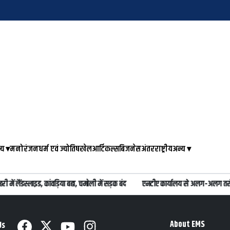
्य
▾
मनोरंजन
धर्म एवं ज्योतिष
खेल
आर्टिकल्स
बिजनेस
अंतरराष्ट्रीय
अन्य
▾
ी में लैंडस्लाइड, कांवड़िया बहा, चमोली में सड़क बंद
एनटीए कार्यालय से अलग-अलग तरीकों 
About EMS
Us