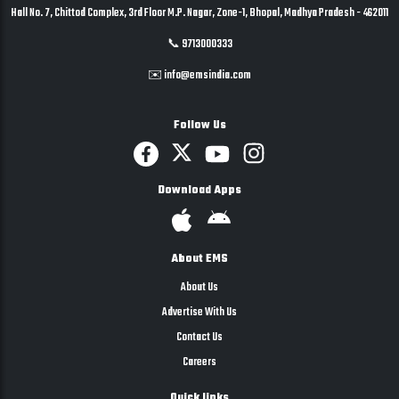
Hall No. 7, Chittod Complex, 3rd Floor M.P. Nagar, Zone-1, Bhopal, Madhya Pradesh - 462011
📞 9713000333
✉️ info@emsindia.com
Follow Us
Download Apps
About EMS
About Us
Advertise With Us
Contact Us
Careers
Quick links