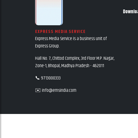
Downlo
EXPRESS MEDIA SERVICE
Express Media Service is a business unit of
Express Group.
Hall No. 7, Chittod Complex, 3rd Floor M.P. Nagar,
Zone-1, Bhopal, Madhya Pradesh - 462011
📞 9713000333
✉️ info@emsindia.com