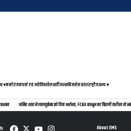
्य
▾
मनोरंजन
धर्म एवं ज्योतिष
खेल
आर्टिकल्स
बिजनेस
अंतरराष्ट्रीय
अन्य
▾
स्ताव
अमित शाह ने लालदुहोमा को दिया भरोसा, FCRA कानून का पिछली तारीख से नहीं ह
About EMS
Us