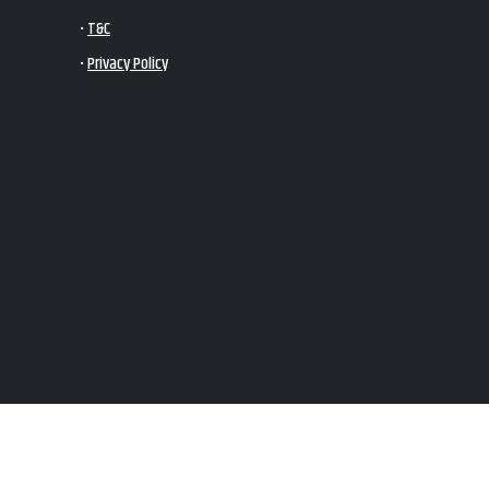
•
T&C
•
Privacy Policy