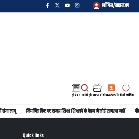
लॉगिन/साइनअप
ई-पेपर
खोजें
ईएमएस टीवी
डायरेक्टरी
एजेंसी लॉगिन
ोगा लागू
नियमित किए गए समग्र शिक्षा शिक्षकों के वेतन में कोई समस्या नहीं
पीएम
Quick links