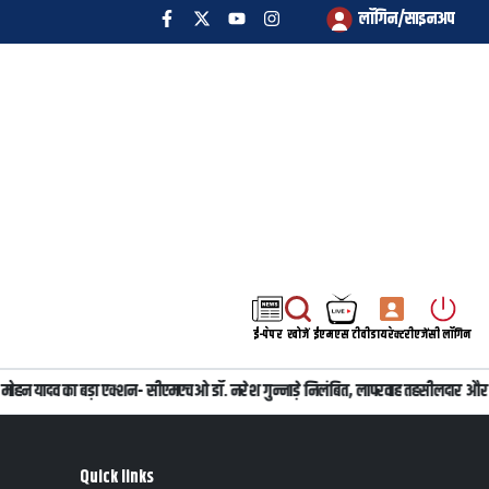
लॉगिन/साइनअप
ई-पेपर
खोजें
ईएमएस टीवी
डायरेक्टरी
एजेंसी लॉगिन
 डॉ. मोहन यादव का बड़ा एक्शन- सीएमएचओ डॉ. नरेश गुन्नाड़े निलंबित, लापरवाह तहसीलदार और 
Quick links