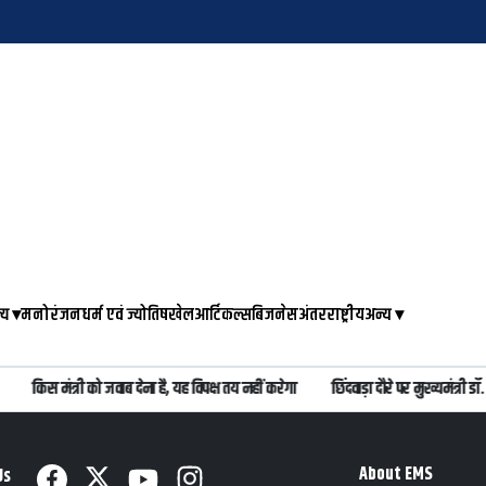
्य
▾
मनोरंजन
धर्म एवं ज्योतिष
खेल
आर्टिकल्स
बिजनेस
अंतरराष्ट्रीय
अन्य
▾
किस मंत्री को जवाब देना है, यह विपक्ष तय नहीं करेगा
छिंदवाड़ा दौरे पर मुख्यमंत्री
About EMS
Us