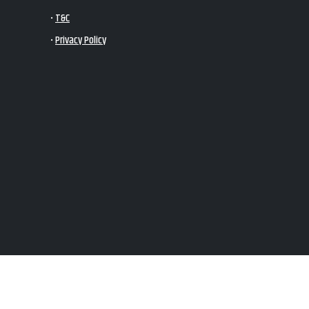
•
T&C
•
Privacy Policy