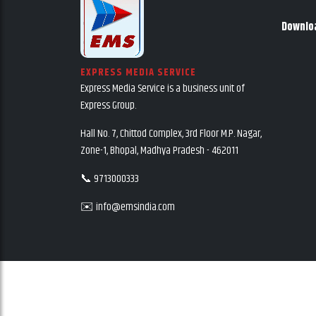
Downlo
EXPRESS MEDIA SERVICE
Express Media Service is a business unit of
Express Group.
Hall No. 7, Chittod Complex, 3rd Floor M.P. Nagar,
Zone-1, Bhopal, Madhya Pradesh - 462011
📞 9713000333
✉️ info@emsindia.com