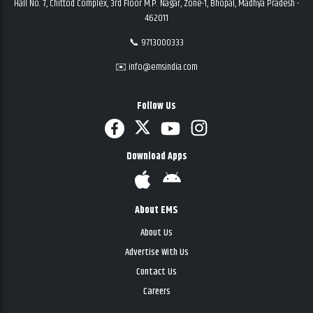
Hall No. 7, Chittod Complex, 3rd Floor M.P. Nagar, Zone-1, Bhopal, Madhya Pradesh -
462011
📞 9713000333
✉️ info@emsindia.com
Follow Us
Download Apps
About EMS
About Us
Advertise With Us
Contact Us
Careers