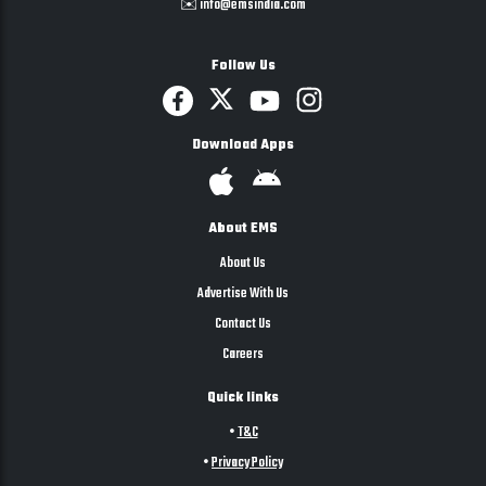
✉️ info@emsindia.com
Follow Us
Download Apps
About EMS
About Us
Advertise With Us
Contact Us
Careers
Quick links
•
T&C
•
Privacy Policy