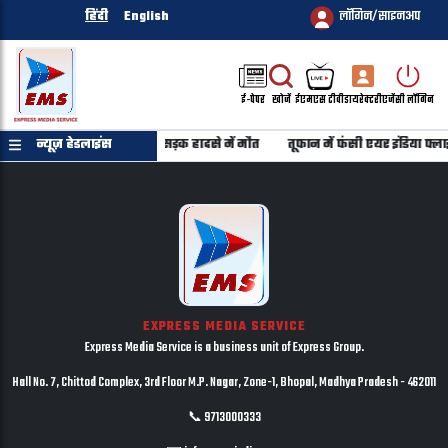
हिंदी
English
लॉगिन/साइनअप
ई-पेपर
खोजें
ईएमएस टीवी
डायरेक्टरी
एजेंसी लॉगिन
 गुजरात लौट रहे 6 युवकों की सड़क हादसे में मौत
न्यूज़ हेडलाइंस
तूफान में फंसी एयर इंडिया फ्लाइ
EXPRESS MEDIA SERVICE
Express Media Service is a business unit of Express Group.
Hall No. 7, Chittod Complex, 3rd Floor M.P. Nagar, Zone-1, Bhopal, Madhya Pradesh - 462011
📞 9713000333