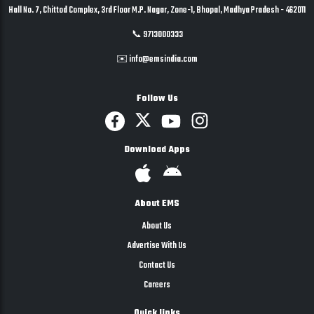
Hall No. 7, Chittod Complex, 3rd Floor M.P. Nagar, Zone-1, Bhopal, Madhya Pradesh - 462011
📞 9713000333
✉️ info@emsindia.com
Follow Us
Download Apps
About EMS
About Us
Advertise With Us
Contact Us
Careers
Quick links