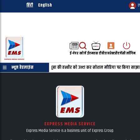
हिंदी
English
ल
ई-पेपर
खोजें
ईएमएस टीवी
डायरेक्टरी
एजेंसी लॉगिन
माणपत्र की जरुरत नहीं
न्यूज़ हेडलाइंस
महबूबा की तस्वीर को उल्टा कर सोशल मीडिया पर किया साझा
EXPRESS MEDIA SERVICE
Express Media Service is a business unit of Express Group.