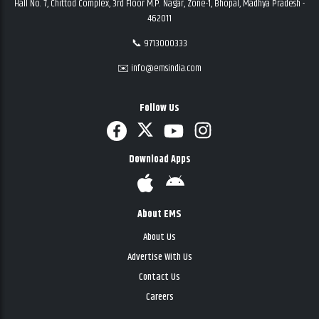
Hall No. 7, Chittod Complex, 3rd Floor M.P. Nagar, Zone-1, Bhopal, Madhya Pradesh -
462011
📞 9713000333
✉️ info@emsindia.com
Follow Us
Download Apps
About EMS
About Us
Advertise With Us
Contact Us
Careers