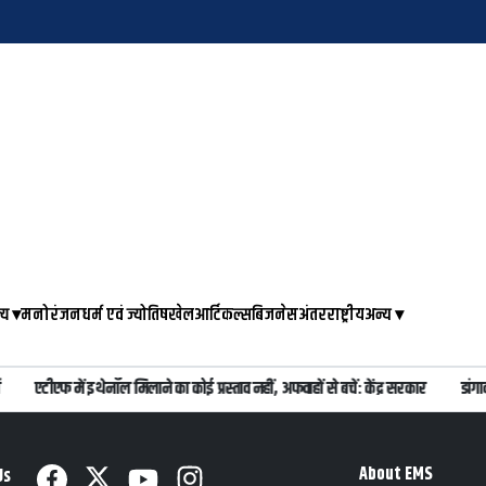
्य
▾
मनोरंजन
धर्म एवं ज्योतिष
खेल
आर्टिकल्स
बिजनेस
अंतरराष्ट्रीय
अन्य
▾
एटीएफ में इथेनॉल मिलाने का कोई प्रस्ताव नहीं, अफवाहों से बचें: केंद्र सरकार
डांगा
About EMS
Us