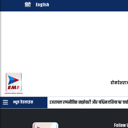
हिंदी
English
होम
देश
राज
न्याहू की फोन पर बातचीत, भारत-इजरायल रणनीतिक साझेदारी और पश्चिम एशिया पर चर्चा
न्यूज़ हेडलाइंस
Follow 