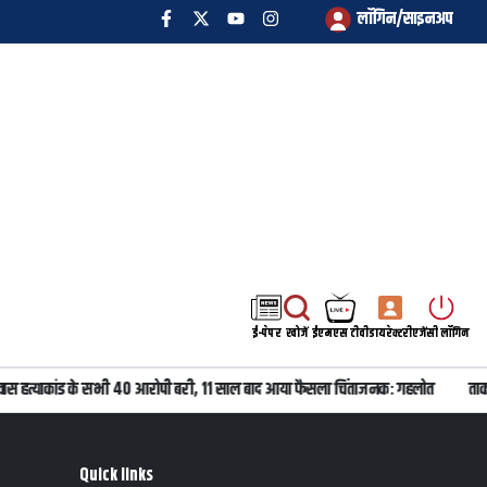
लॉगिन/साइनअप
ई-पेपर
खोजें
ईएमएस टीवी
डायरेक्टरी
एजेंसी लॉगिन
वास हत्याकांड के सभी 40 आरोपी बरी, 11 साल बाद आया फैसला चिंताजनक: गहलोत
ताकत
Quick links