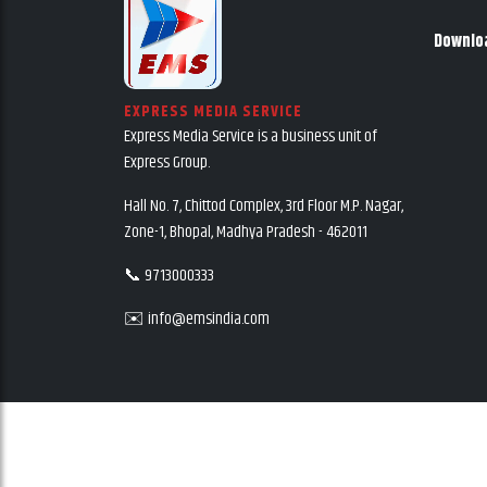
Downlo
EXPRESS MEDIA SERVICE
Express Media Service is a business unit of
Express Group.
Hall No. 7, Chittod Complex, 3rd Floor M.P. Nagar,
Zone-1, Bhopal, Madhya Pradesh - 462011
📞 9713000333
✉️ info@emsindia.com