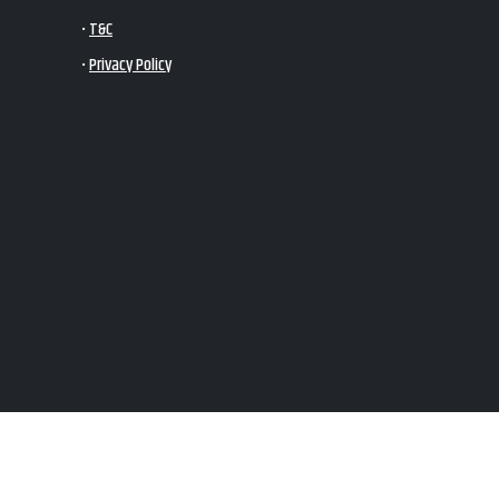
•
T&C
•
Privacy Policy