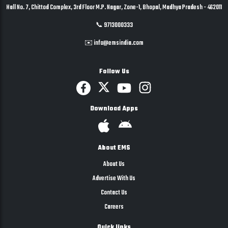
Hall No. 7, Chittod Complex, 3rd Floor M.P. Nagar, Zone-1, Bhopal, Madhya Pradesh - 462011
📞 9713000333
✉️ info@emsindia.com
Follow Us
Download Apps
About EMS
About Us
Advertise With Us
Contact Us
Careers
Quick links