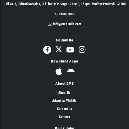
Hall No. 7, Chittod Complex, 3rd Floor M.P. Nagar, Zone-1, Bhopal, Madhya Pradesh - 462011
📞 9713000333
✉️ info@emsindia.com
Follow Us
Download Apps
About EMS
About Us
Advertise With Us
Contact Us
Careers
Quick links