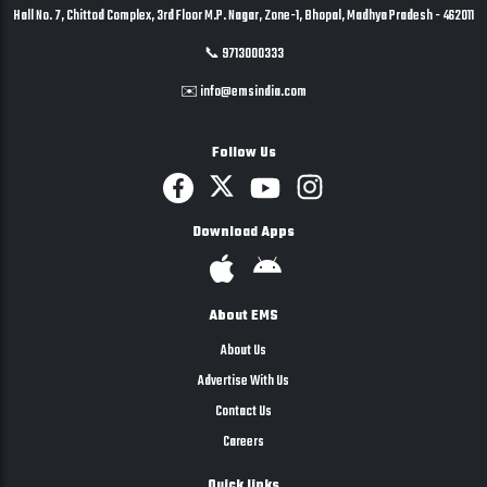
Hall No. 7, Chittod Complex, 3rd Floor M.P. Nagar, Zone-1, Bhopal, Madhya Pradesh - 462011
📞 9713000333
✉️ info@emsindia.com
Follow Us
Download Apps
About EMS
About Us
Advertise With Us
Contact Us
Careers
Quick links