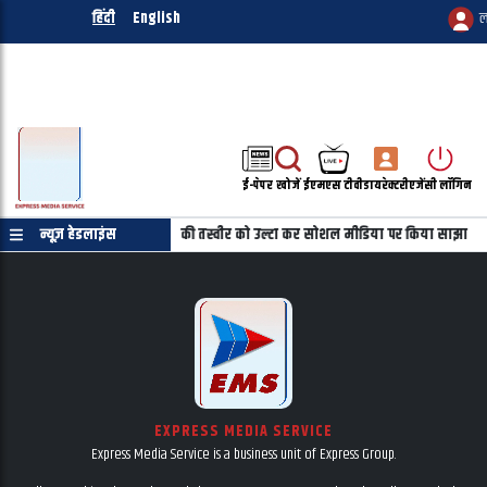
हिंदी
English
ल
ई-पेपर
खोजें
ईएमएस टीवी
डायरेक्टरी
एजेंसी लॉगिन
पत्र की जरुरत नहीं
न्यूज़ हेडलाइंस
महबूबा की तस्वीर को उल्टा कर सोशल मीडिया पर किया साझा
EXPRESS MEDIA SERVICE
Express Media Service is a business unit of Express Group.