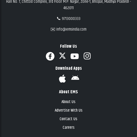
Hall No. 7, Chittod Complex, 3rd Floor M.P. Nagar, Zone-1, Bhopal, Madhya Pradesh -
462011
📞 9713000333
✉️ info@emsindia.com
Follow Us
Download Apps
About EMS
About Us
Advertise With Us
Contact Us
Careers