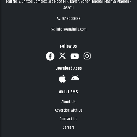
Hall No. 7, Chittod Complex, 3rd Floor M.P. Nagar, Zone-1, Bhopal, Madhya Pradesh -
462011
📞 9713000333
✉️ info@emsindia.com
Follow Us
Download Apps
About EMS
About Us
Advertise With Us
Contact Us
Careers