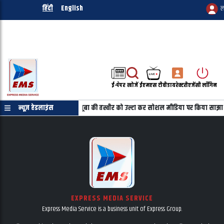
हिंदी
English
ल
ई-पेपर
खोजें
ईएमएस टीवी
डायरेक्टरी
एजेंसी लॉगिन
माणपत्र की जरुरत नहीं
न्यूज़ हेडलाइंस
महबूबा की तस्वीर को उल्टा कर सोशल मीडिया पर किया साझा
EXPRESS MEDIA SERVICE
Express Media Service is a business unit of Express Group.