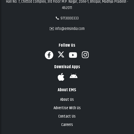
Hall No. 7, Chittod Complex, 3rd Floor M.P. Nagar, Zone-1, Bhopal, Madhya Pradesh -
462011
📞 9713000333
✉️ info@emsindia.com
Follow Us
Download Apps
About EMS
About Us
Advertise With Us
Contact Us
Careers