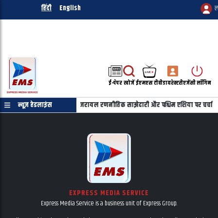
हिंदी
English
ल
ई-पेपर
खोजें
ईएमएस टीवी
डायरेक्टरी
एजेंसी लॉगिन
ाहू की फोन पर बातचीत, भारत-इजरायल रणनीतिक साझेदारी और पश्चिम एशिया पर चर्चा
न्यूज़ हेडलाइंस
EXPRESS MEDIA SERVICE
Express Media Service is a business unit of Express Group.