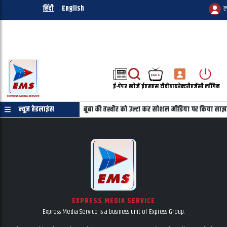
हिंदी
English
ल
ई-पेपर
खोजें
ईएमएस टीवी
डायरेक्टरी
एजेंसी लॉगिन
रमाणपत्र की जरुरत नहीं
न्यूज़ हेडलाइंस
महबूबा की तस्वीर को उल्टा कर सोशल मीडिया पर किया साझा
EXPRESS MEDIA SERVICE
Express Media Service is a business unit of Express Group.