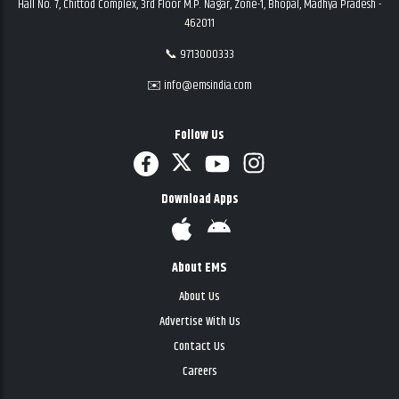
Hall No. 7, Chittod Complex, 3rd Floor M.P. Nagar, Zone-1, Bhopal, Madhya Pradesh -
462011
📞 9713000333
✉️ info@emsindia.com
Follow Us
Download Apps
About EMS
About Us
Advertise With Us
Contact Us
Careers