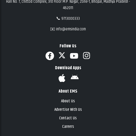
Hall No. 7, Chittod Complex, 3rd Floor M.P. Nagar, Zone-1, Bhopal, Madhya Pradesh -
462011
📞 9713000333
✉️ info@emsindia.com
Follow Us
Download Apps
About EMS
About Us
Advertise With Us
Contact Us
Careers