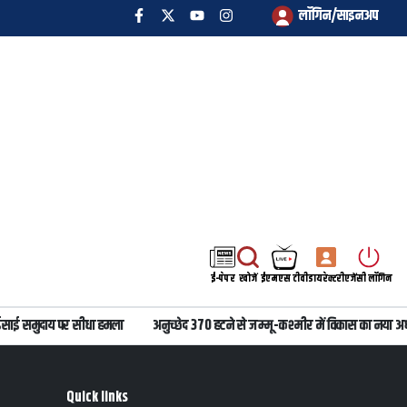
लॉगिन/साइनअप
ई-पेपर
खोजें
ईएमएस टीवी
डायरेक्टरी
एजेंसी लॉगिन
ाई समुदाय पर सीधा हमला
अनुच्छेद 370 हटने से जम्मू-कश्मीर में विकास का नया अध्
Quick links