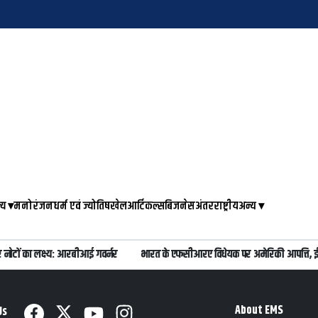
्य
▾
मनोरंजन
धर्म एवं ज्योतिष
खेल
आर्टिकल्स
बिजनेस
अंतरराष्ट्रीय
अन्य
▾
नोटों का लक्ष्य: आरबीआई गवर्नर
भारत के एफसीआरए विधेयक पर अमेरिकी आपत्ति, ईस
About EMS
Us