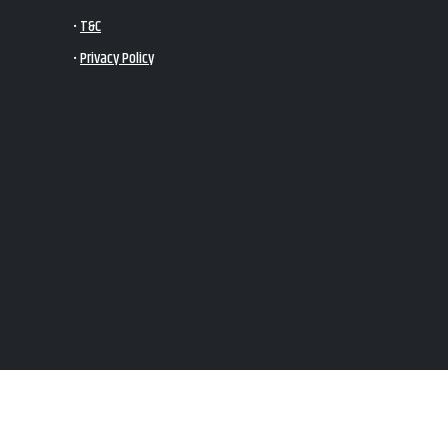
•
T&C
•
Privacy Policy