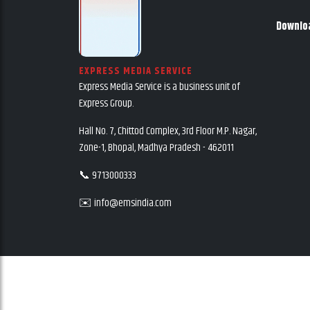
Downlo
EXPRESS MEDIA SERVICE
Express Media Service is a business unit of
Express Group.
Hall No. 7, Chittod Complex, 3rd Floor M.P. Nagar,
Zone-1, Bhopal, Madhya Pradesh - 462011
📞 9713000333
✉️ info@emsindia.com