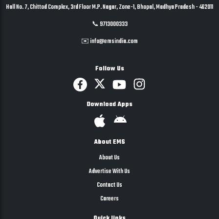
Hall No. 7, Chittod Complex, 3rd Floor M.P. Nagar, Zone-1, Bhopal, Madhya Pradesh - 462011
📞 9713000333
✉️ info@emsindia.com
Follow Us
Download Apps
About EMS
About Us
Advertise With Us
Contact Us
Careers
Quick links