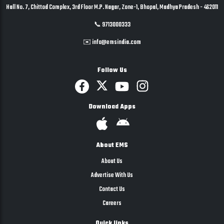
Hall No. 7, Chittod Complex, 3rd Floor M.P. Nagar, Zone-1, Bhopal, Madhya Pradesh - 462011
📞 9713000333
✉️ info@emsindia.com
Follow Us
Download Apps
About EMS
About Us
Advertise With Us
Contact Us
Careers
Quick links