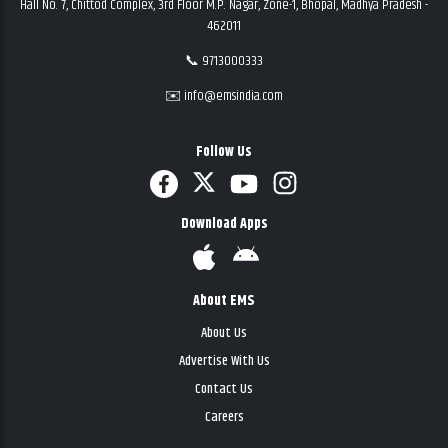
Hall No. 7, Chittod Complex, 3rd Floor M.P. Nagar, Zone-1, Bhopal, Madhya Pradesh -
462011
📞 9713000333
✉️ info@emsindia.com
Follow Us
Download Apps
About EMS
About Us
Advertise With Us
Contact Us
Careers