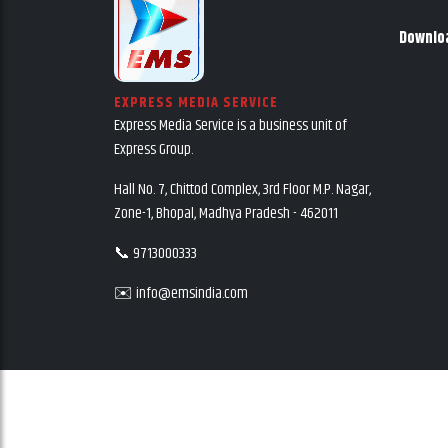
Downlo
EXPRESS MEDIA SERVICE
Express Media Service is a business unit of
Express Group.
Hall No. 7, Chittod Complex, 3rd Floor M.P. Nagar,
Zone-1, Bhopal, Madhya Pradesh - 462011
📞 9713000333
✉️ info@emsindia.com