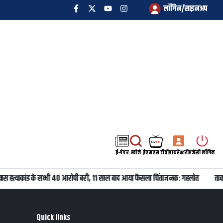
लॉगिन/साइनअप
ई-पेपर
खोजें
ईएमएस टीवी
डायरेक्टरी
एजेंसी लॉगिन
वास हत्याकांड के सभी 40 आरोपी बरी, 11 साल बाद आया फैसला चिंताजनक: गहलोत
ताकत
Quick links