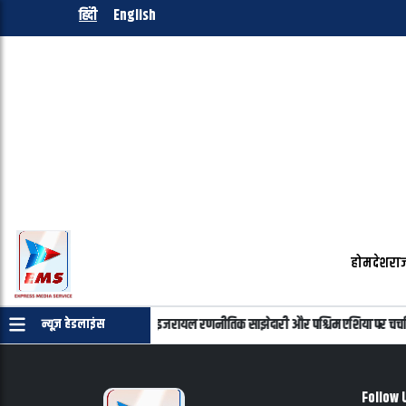
हिंदी
English
होम
देश
राज
न्याहू की फोन पर बातचीत, भारत-इजरायल रणनीतिक साझेदारी और पश्चिम एशिया पर चर्चा
न्यूज़ हेडलाइंस
Follow 