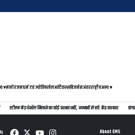
्य
▾
मनोरंजन
धर्म एवं ज्योतिष
खेल
आर्टिकल्स
बिजनेस
अंतरराष्ट्रीय
अन्य
▾
एटीएफ में इथेनॉल मिलाने का कोई प्रस्ताव नहीं, अफवाहों से बचें: केंद्र सरकार
डांगा
About EMS
Us