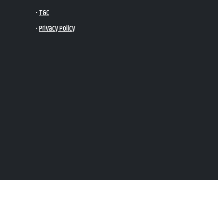
•
T&C
•
Privacy Policy