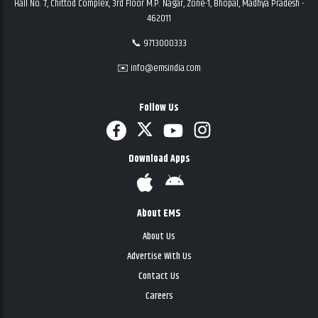
Hall No. 7, Chittod Complex, 3rd Floor M.P. Nagar, Zone-1, Bhopal, Madhya Pradesh -
462011
📞 9713000333
✉️ info@emsindia.com
Follow Us
Download Apps
About EMS
About Us
Advertise With Us
Contact Us
Careers