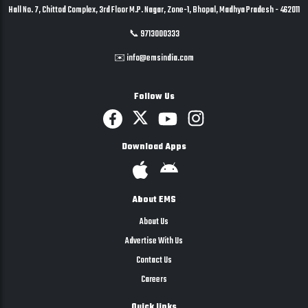
Hall No. 7, Chittod Complex, 3rd Floor M.P. Nagar, Zone-1, Bhopal, Madhya Pradesh - 462011
📞 9713000333
✉️ info@emsindia.com
Follow Us
Download Apps
About EMS
About Us
Advertise With Us
Contact Us
Careers
Quick links