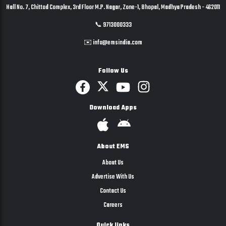
Hall No. 7, Chittod Complex, 3rd Floor M.P. Nagar, Zone-1, Bhopal, Madhya Pradesh - 462011
📞 9713000333
✉️ info@emsindia.com
Follow Us
Download Apps
About EMS
About Us
Advertise With Us
Contact Us
Careers
Quick links