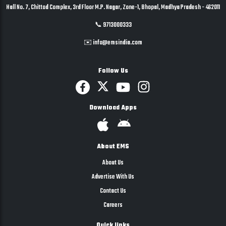
Hall No. 7, Chittod Complex, 3rd Floor M.P. Nagar, Zone-1, Bhopal, Madhya Pradesh - 462011
📞 9713000333
✉️ info@emsindia.com
Follow Us
Download Apps
About EMS
About Us
Advertise With Us
Contact Us
Careers
Quick links