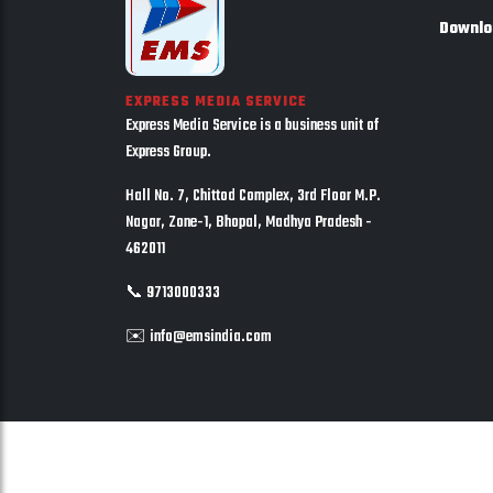
Downlo
EXPRESS MEDIA SERVICE
Express Media Service is a business unit of
Express Group.
Hall No. 7, Chittod Complex, 3rd Floor M.P.
Nagar, Zone-1, Bhopal, Madhya Pradesh -
462011
📞 9713000333
✉️ info@emsindia.com