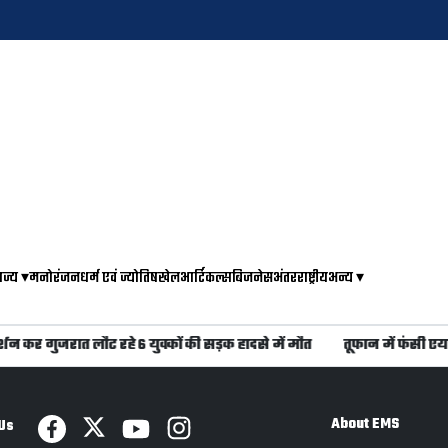
ाज्य
▾
मनोरंजन
धर्म एवं ज्योतिष
खेल
आर्टिकल्स
बिजनेस
अंतरराष्ट्रीय
अन्य
▾
 कर गुजरात लौट रहे 6 युवकों की सड़क हादसे में मौत
तूफान में फंसी एयर इ
About EMS
Us