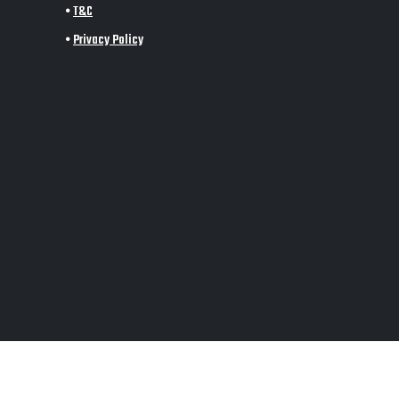
•
T&C
•
Privacy Policy