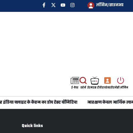
लॉगिन/साइनअप
ई-पेपर
खोजें
ईएमएस टीवी
डायरेक्टरी
एजेंसी लॉगिन
ंडिया फ्लाइट के कैप्टन का डोप टेस्ट पॉजिटिव!
आरक्षण केवल आर्थिक लाभ 
Quick links