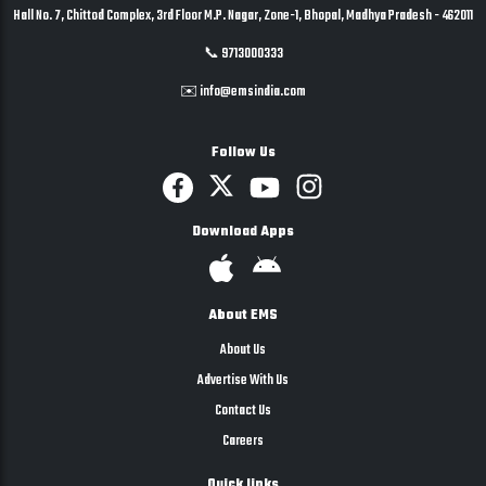
Hall No. 7, Chittod Complex, 3rd Floor M.P. Nagar, Zone-1, Bhopal, Madhya Pradesh - 462011
📞 9713000333
✉️ info@emsindia.com
Follow Us
Download Apps
About EMS
About Us
Advertise With Us
Contact Us
Careers
Quick links