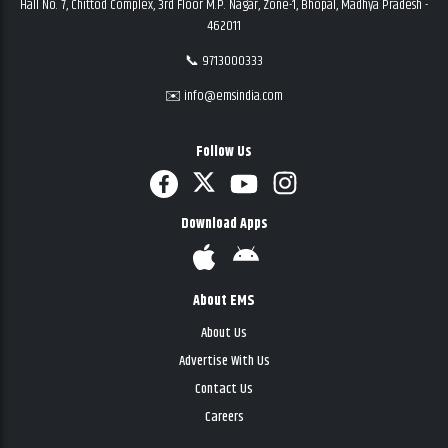
Hall No. 7, Chittod Complex, 3rd Floor M.P. Nagar, Zone-1, Bhopal, Madhya Pradesh -
462011
📞 9713000333
✉️ info@emsindia.com
Follow Us
Download Apps
About EMS
About Us
Advertise With Us
Contact Us
Careers