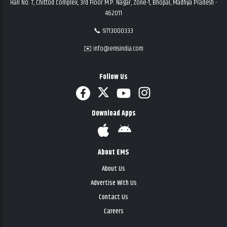
Hall No. 7, Chittod Complex, 3rd Floor M.P. Nagar, Zone-1, Bhopal, Madhya Pradesh -
462011
📞 9713000333
✉️ info@emsindia.com
Follow Us
Download Apps
About EMS
About Us
Advertise With Us
Contact Us
Careers