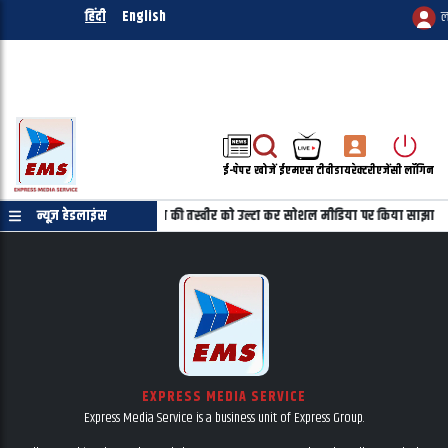
हिंदी
English
ल
ई-पेपर
खोजें
ईएमएस टीवी
डायरेक्टरी
एजेंसी लॉगिन
णपत्र की जरुरत नहीं
न्यूज़ हेडलाइंस
महबूबा की तस्वीर को उल्टा कर सोशल मीडिया पर किया साझा
EXPRESS MEDIA SERVICE
Express Media Service is a business unit of Express Group.