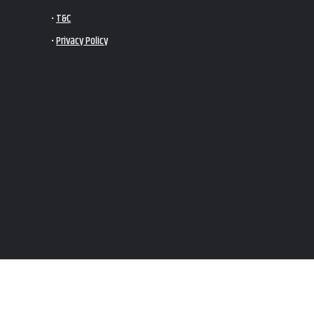
•
T&C
•
Privacy Policy