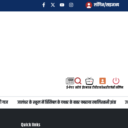
लॉगिन/साइनअप
ई-पेपर
खोजें
ईएमएस टीवी
डायरेक्टरी
एजेंसी लॉगिन
 गाज
जालंधर के स्कूल में प्रिंसिपल के दफ्तर के बाहर फहराया खालिस्तानी झंडा
उत्त
Quick links