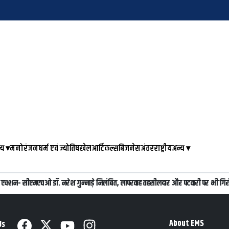
्य
▾
मनोरंजन
धर्म एवं ज्योतिष
खेल
आर्टिकल्स
बिजनेस
अंतरराष्ट्रीय
अन्य
▾
 बड़ा एक्शन- सीएमएचओ डॉ. नरेश गुन्नाड़े निलंबित, लापरवाह तहसीलदार और पटवारी पर भी गिरी
About EMS
Us