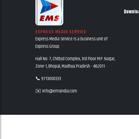
Downlo
EXPRESS MEDIA SERVICE
Express Media Service is a business unit of
Express Group.
Hall No. 7, Chittod Complex, 3rd Floor M.P. Nagar,
Zone-1, Bhopal, Madhya Pradesh - 462011
📞 9713000333
✉️ info@emsindia.com