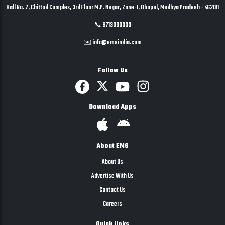
Hall No. 7, Chittod Complex, 3rd Floor M.P. Nagar, Zone-1, Bhopal, Madhya Pradesh - 462011
📞 9713000333
✉️ info@emsindia.com
Follow Us
Download Apps
About EMS
About Us
Advertise With Us
Contact Us
Careers
Quick links