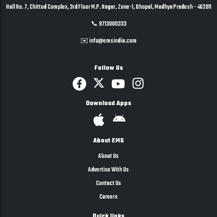
Hall No. 7, Chittod Complex, 3rd Floor M.P. Nagar, Zone-1, Bhopal, Madhya Pradesh - 462011
📞 9713000333
✉️ info@emsindia.com
Follow Us
Download Apps
About EMS
About Us
Advertise With Us
Contact Us
Careers
Quick links